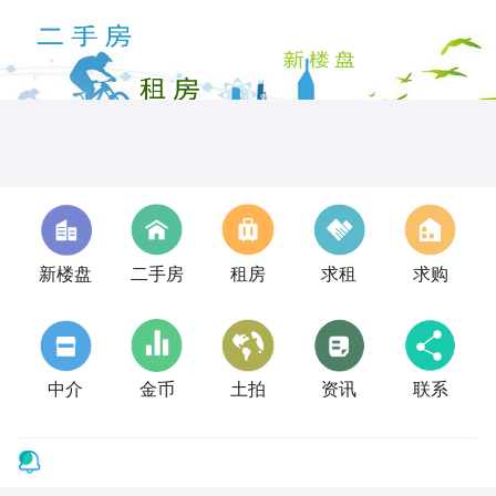
新楼盘
二手房
租房
求租
求购
中介
金币
土拍
资讯
联系