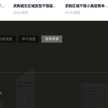
求购区域不限不限房型不限两室一厅简...
求购城东区域房型不限装修不限
求购区域不限小高层简单装
344
人浏览
314
人浏览
小区信息
中介信息
发布房源
d.