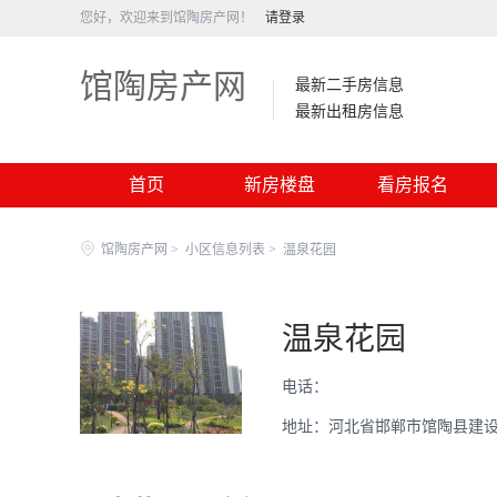
您好，欢迎来到馆陶房产网！
请登录
馆陶房产网
最新二手房信息
最新出租房信息
首页
新房楼盘
看房报名
馆陶房产网
>
小区信息列表
>
温泉花园
温泉花园
电话：
地址：河北省邯郸市馆陶县建设东